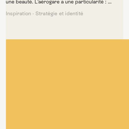
une beauté. L’aérogare a une particularité : …
Inspiration
·
Stratégie et identité