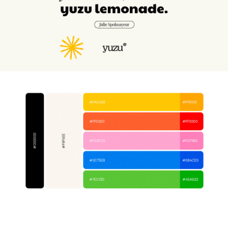
synergies, leur permettant de se
développer à leur plein potentiel.
Ensemble, nous avons conçu une
identité vivante, qui s'adapte à
chacun et qui peut se réinventer
sur tous supports. Nous
transmettons l'énergie qui se
dégage quand on fait la
connaissance de l'équipe et de
leurs ambitions pour celles et ceux
qu'ils accompagnent.