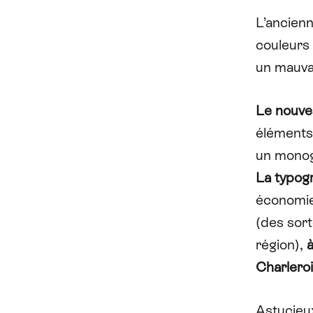
L’ancienn
couleurs 
un mauva
Le nouvea
éléments 
un mono
La typogr
économie
(des sort
région),
à
Charleroi
Astucieux,