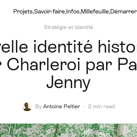
Projets
Savoir-faire
Infos
Millefeuille
Démarrer 
Stratégie et identité
lle identité hist
 Charleroi par P
Jenny
By
Antoine Peltier
·
2 min read