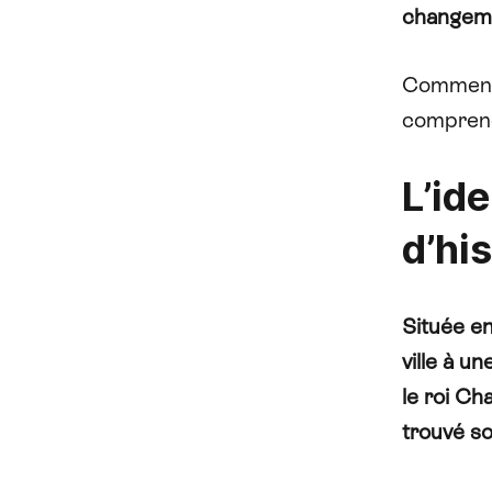
changeme
Commenço
comprend
L’id
d’his
Située en
ville à u
le roi Ch
trouvé s