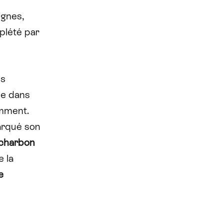
ignes,
plété par
es
ue dans
emment.
arqué son
e charbon
e la
e