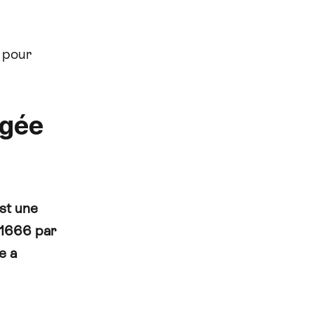
 pour
rgée
est une
n 1666 par
e a