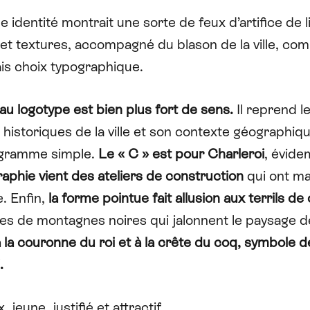
e identité montrait une sorte de feux d’artifice de l
et textures, accompagné du blason de la ville, com
is choix typographique.
u logotype est bien plus fort de sens.
Il reprend l
historiques de la ville et son contexte géographiq
gramme simple.
Le « C » est pour Charleroi
, évid
aphie vient des ateliers de construction
qui ont m
. Enfin,
la forme pointue fait allusion aux terrils d
es de montagnes noires qui jalonnent le paysage d
 la couronne du roi et à la crête du coq, symbole d
.
 jeune, justifié et attractif.