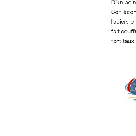
D’un poin
Son écon
l’acier, l
fait souf
fort tau