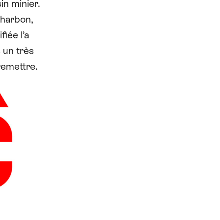
in minier.
charbon,
fiée l’a
c un très
remettre.