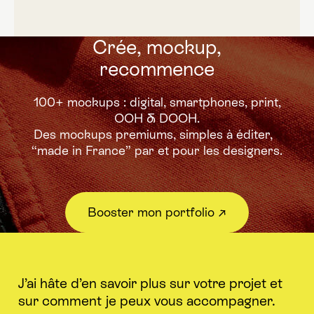
Crée, mockup,
recommence
100+ mockups : digital, smartphones, print,
OOH & DOOH.
Des mockups premiums,
simples à éditer,
“made in France” par et pour les designers.
Booster mon portfolio ↗︎
J’ai hâte d’en savoir plus sur votre projet et
sur comment je peux vous accompagner.