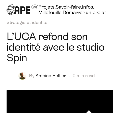
Projets
Savoir-faire
Infos
Millefeuille
Démarrer un projet
Stratégie et identité
L’UCA refond son
identité avec le studio
Spin
By
Antoine Peltier
·
2 min read