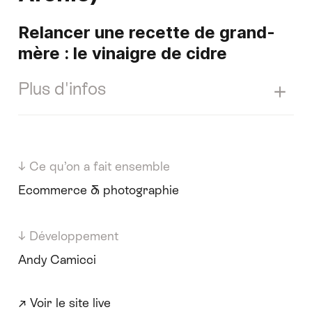
Relancer une recette de grand-
mère : le vinaigre de cidre
Plus d'infos
L'ambition d'Archiv est de remettre
au goût du jour le vinaigre de cidre.
↓ Ce qu’on a fait ensemble
Cette recette naturelle est
encensée par Marina Lemaire et
Ecommerce & photographie
son associé, Devan Ahmed. Les
possibilités d'utilisation sont aussi
↓ Développement
nombreuses que les bienfaits.
Andy Camicci
Ensemble, nous avons développé
↗ Voir le site live