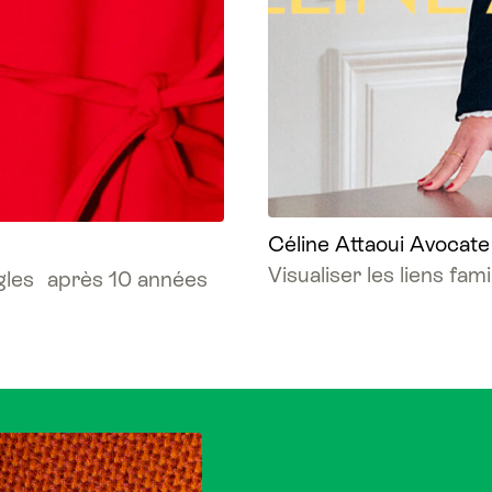
Céline Attaoui Avocate
Visualiser les liens fam
gles après 10 années