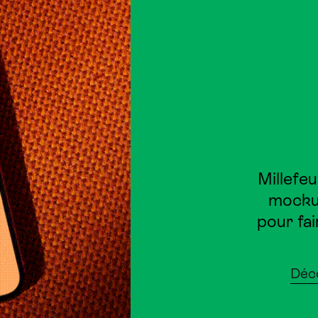
Millefeu
mockup
pour fa
Déco