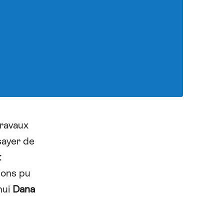
travaux
sayer de
t
ions pu
hui
Dana