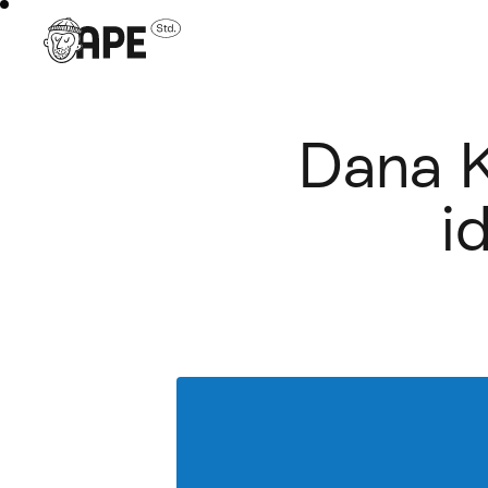
Dana K
i