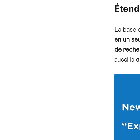
Étend
La base d
en un seu
de recher
aussi la
c