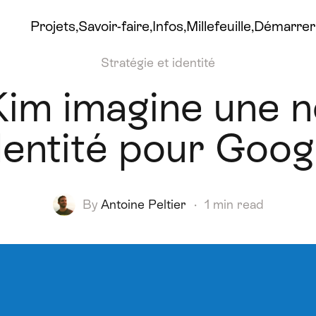
Projets
Savoir-faire
Infos
Millefeuille
Démarrer 
Stratégie et identité
im imagine une n
dentité pour Goog
By
Antoine Peltier
·
1 min read