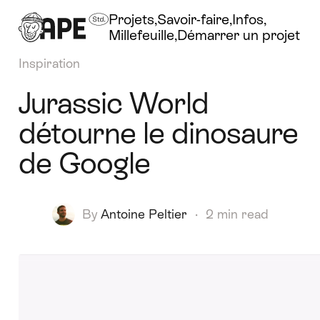
Projets
Savoir-faire
Infos
Millefeuille
Démarrer un projet
Inspiration
Jurassic World
détourne le dinosaure
de Google
By
Antoine Peltier
·
2 min read