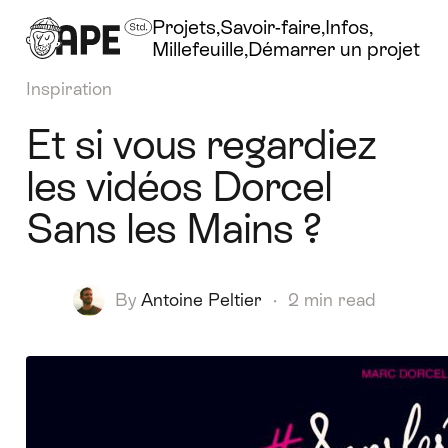
Projets
Savoir-faire
Infos
Millefeuille
Démarrer un projet
Inspiration
Et si vous regardiez
les vidéos Dorcel
Sans les Mains ?
By
Antoine Peltier
·
2 min read