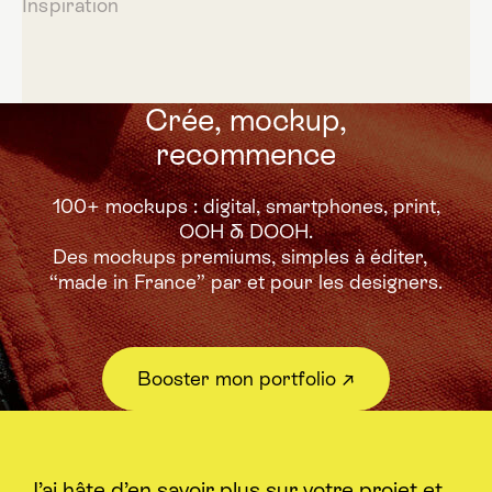
Inspiration
Crée, mockup,
recommence
100+ mockups : digital, smartphones, print,
OOH & DOOH.
Des mockups premiums,
simples à éditer,
“made in France” par et pour les designers.
Booster mon portfolio ↗︎
J’ai hâte d’en savoir plus sur votre projet et