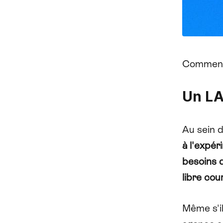
Commenç
Un LA
Au sein 
à l'expér
besoins d
libre cou
Même s'il