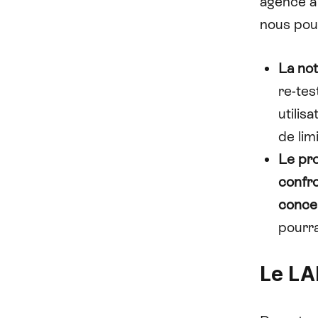
agence a 
nous po
La not
re-tes
utilis
de limi
Le pro
confro
conce
pourra
Le LAB