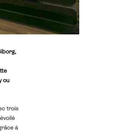
iborg,
tte
y ou
c trois
évoilé
 grâce à