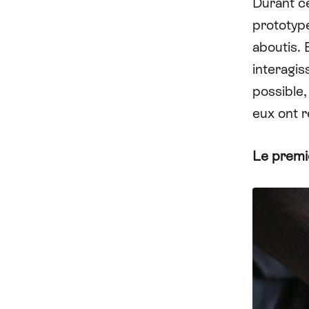
Durant c
prototype
aboutis. 
interagis
possible,
eux ont r
Le premi