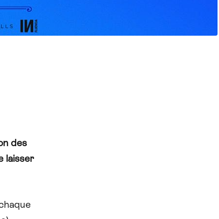
ion des
 laisser
e chaque