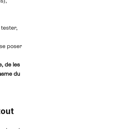
s),
t tester,
 se poser
, de les
ntasme du
tout