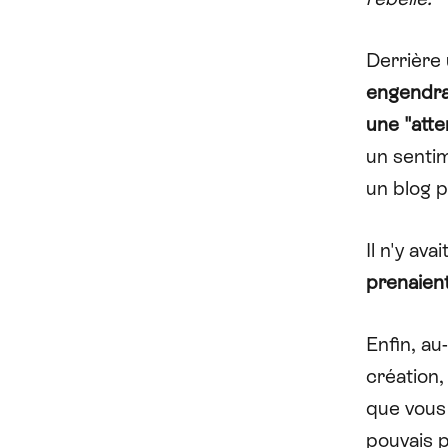
Derrière 
engendrai
une "atte
un sentim
un blog 
Il n'y av
prenaient
Enfin, au
création
que vous 
pouvais 