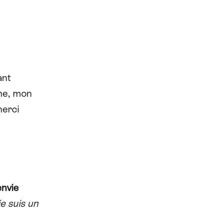
ant
ine, mon
merci
nvie
je suis un