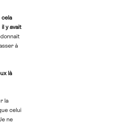
t
cela
:
il y avait
 donnait
asser à
ux là
r la
que celui
 Je ne