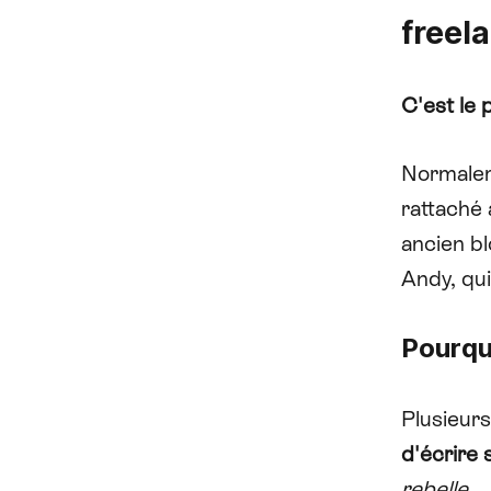
freel
C'est le 
Normalem
rattaché
ancien bl
Andy, qui
Pourqu
Plusieurs
d'écrire 
rebelle.