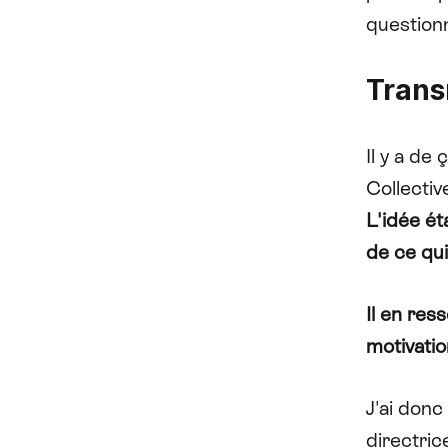
question
Trans
Il y a de
Collectiv
L'idée ét
de ce qui
Il en res
motivatio
J'ai donc
directri