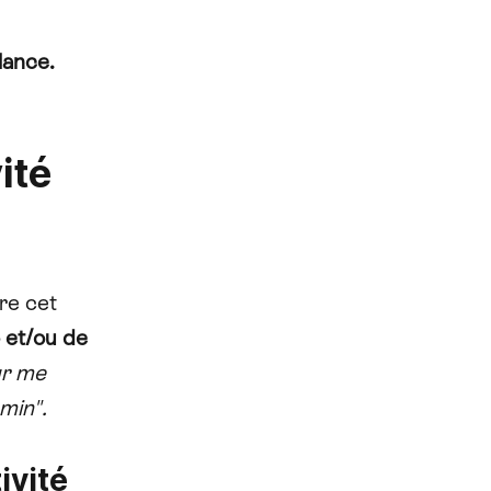
lance.
ité
ire cet
 et/ou de
ur me
min".
ivité