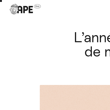
L’ann
de 