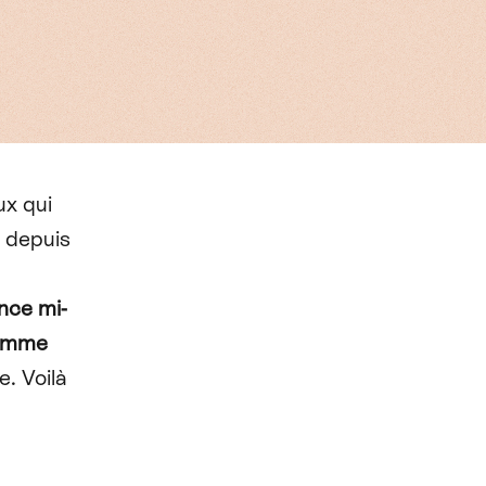
ux qui
s depuis
nce mi-
comme
e. Voilà