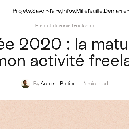
Projets
Savoir-faire
Infos
Millefeuille
Démarrer 
Être et devenir freelance
ée 2020 : la matu
mon activité freel
By
Antoine Peltier
·
4 min read