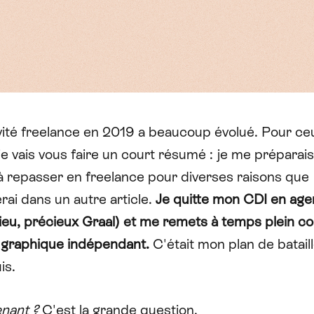
vité freelance en 2019 a beaucoup évolué. Pour ce
 je vais vous faire un court résumé : je me préparai
à repasser en freelance pour diverses raisons que
erai dans un autre article.
Je quitte mon CDI en age
ieu, précieux Graal) et me remets à temps plein 
 graphique indépendant
.
C'était mon plan de bataill
is.
enant ?
C'est la grande question.