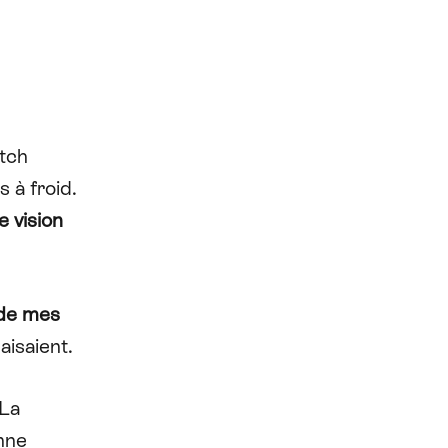
tch
 à froid.
e vision
e de mes
aisaient.
La
nne