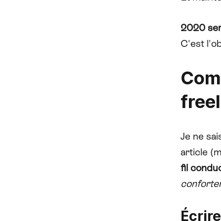
2020 ser
C'est l'o
Comm
free
Je ne sai
article (
fil condu
conforter
Écrir